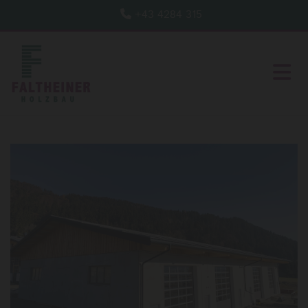
+43 4284 315
