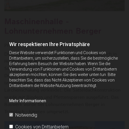
Maschinenhalle -
Lohnunternehmen Berger
Wir respektieren Ihre Privatsphäre
Projekt Lager- und Maschinenhalle
Diese Website verwendet Funktionen und Cookies von
Die Lager- und Maschinenhalle wurde hauptsächlich in
Drittanbietern, um sicherzustellen, dass Sie die bestmögliche
Holzbauweise ausgeführt. Auf nur wenigen
Erfahrung beim Besuch der Website haben. Wenn Sie die
Stahlbetonsäulen wurde die Konstrukltion aufgesetzt.
Verwendung von Funktionen und Cookies von Drittanbietern
akzeptieren möchten, können Sie dies weiter unten tun. Bitte
Die Wände wurden als Holzriegelwände ausgeführt,
beachten Sie, dass das Nicht-Akzeptieren von Cookies von
teilweise gedämmt, und mit einer sägerauen
Drittanbietern die Website-Nutzung beeinträchtigt.
Lärchenschalung verkleidet. Die Satteldachkonstruktion
wurde mit Bindern und Pfettensparren ausgeführt. Das
Mehr Informationen
Bauwerk wurde bei Lohnunternehmen Berger in
Tröpolach - Kärnten umgesetzt.
Notwendig
Cookies von Drittanbietern